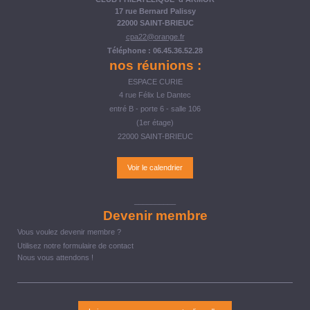
17 rue Bernard Palissy
22000 SAINT-BRIEUC
cpa22@orange.fr
Téléphone : 06.45.36.52.28
nos réunions :
ESPACE CURIE
4 rue Félix Le Dantec
entré B - porte 6 - salle 106
(1er étage)
22000 SAINT-BRIEUC
Voir le calendrier
__________
Devenir membre
Vous voulez devenir membre ?
Utilisez notre formulaire de contact
Nous vous attendons !