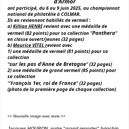
d'Armor
ont participé, du 6 au 9 juin 2025, au championnat
national de philatélie à COLMAR.
I
ls en reviennent habillés de vermeil :
a)
Killian HENRI
revient avec une médaille de
Panthera
vermeil (82 points) pour sa collection "
"
en classe ouvert/jeunes (32 pages)
b)
Maurice VITEL r
evient avec
1) une médaille de vermeil (81 points) pour sa
collection
sur les pas d'Anne de Bretagne
"
" (32 pages)
2) une médaille de grand vermeil (85 points) pour
sa collection
ançois 1er, roi de France
'"Fr
" (32 pages)
(photo de la première page de chaque collection)
<< Nouvelle image avec texte >>
Jacques HOURON, notre "grand reporter" briochin