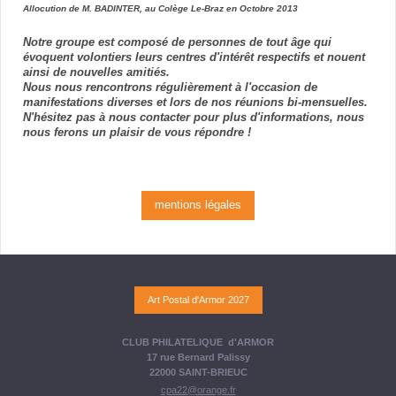
Allocution de M. BADINTER, au Colège Le-Braz en Octobre 2013
Notre groupe est composé de personnes de tout âge qui
évoquent volontiers leurs centres d'intérêt respectifs et nouent
ainsi de nouvelles amitiés.
Nous nous rencontrons régulièrement à l'occasion de
manifestations diverses et lors de nos réunions bi-mensuelles.
N'hésitez pas à nous contacter pour plus d'informations, nous
nous ferons un plaisir de vous répondre !
mentions légales
Art Postal d'Armor 2027
CLUB PHILATELIQUE d'ARMOR
17 rue Bernard Palissy
22000 SAINT-BRIEUC
cpa22@orange.fr