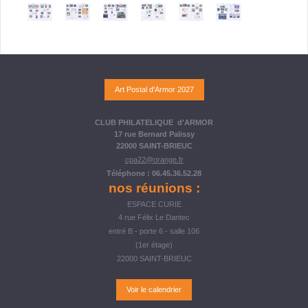
Art Postal d'Armor 2027
CLUB PHILATELIQUE d'ARMOR
17 rue Bernard Palissy
22000 SAINT-BRIEUC
cpa22@orange.fr
Téléphone : 06.45.36.52.28
nos réunions :
ESPACE CURIE
4 rue Félix Le Dantec
entré B - porte 6 - salle 106
(1er étage)
22000 SAINT-BRIEUC
Voir le calendrier