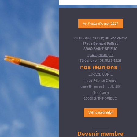
Art Postal d'Armor 2027
CLUB PHILATELIQUE d'ARMOR
17 rue Bernard Palissy
22000 SAINT-BRIEUC
cpa22@orange.fr
Téléphone : 06.45.36.52.28
nos réunions :
ESPACE CURIE
4 rue Félix Le Dantec
entré B - porte 6 - salle 106
(1er étage)
22000 SAINT-BRIEUC
Voir le calendrier
__________
Devenir membre