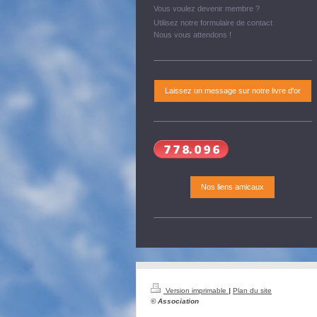
Vous voulez devenir membre ?
Utilisez notre formulaire de contact
Nous vous attendons !
Laissez un message sur notre livre d'or
Nos liens amicaux
Version imprimable
|
Plan du site
© Association